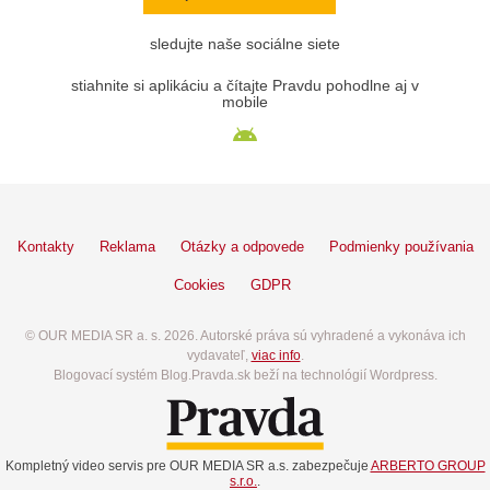
sledujte naše sociálne siete
stiahnite si aplikáciu a čítajte Pravdu pohodlne aj v
mobile
Kontakty
Reklama
Otázky a odpovede
Podmienky používania
Cookies
GDPR
© OUR MEDIA SR a. s. 2026. Autorské práva sú vyhradené a vykonáva ich
vydavateľ,
viac info
.
Blogovací systém Blog.Pravda.sk beží na technológií Wordpress.
Kompletný video servis pre OUR MEDIA SR a.s. zabezpečuje
ARBERTO GROUP
s.r.o.
.