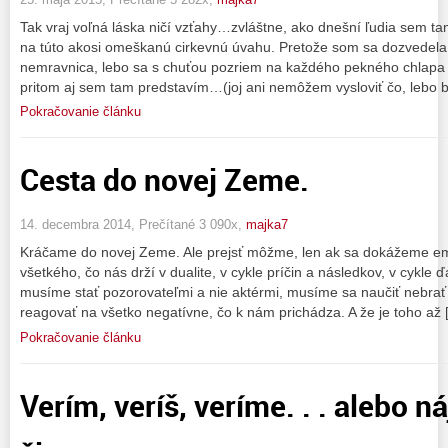
Tak vraj voľná láska ničí vzťahy…zvláštne, ako dnešní ľudia sem 
na túto akosi omeškanú cirkevnú úvahu. Pretože som sa dozvedela
nemravnica, lebo sa s chuťou pozriem na každého pekného chlapa 
pritom aj sem tam predstavím…(joj ani nemôžem vysloviť čo, lebo
Pokračovanie článku
Cesta do novej Zeme.
14. decembra 2014, Prečítané 3 090x,
majka7
Kráčame do novej Zeme. Ale prejsť môžme, len ak sa dokážeme em
všetkého, čo nás drží v dualite, v cykle príčin a následkov, v cykle ď
musíme stať pozorovateľmi a nie aktérmi, musíme sa naučiť nebrať
reagovať na všetko negatívne, čo k nám prichádza. A že je toho až 
Pokračovanie článku
Verím, veríš, veríme. . . alebo ná