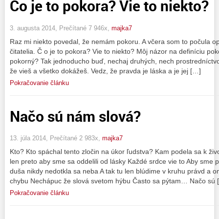
Čo je to pokora? Vie to niekto?
3. augusta 2014, Prečítané 7 946x,
majka7
Raz mi niekto povedal, že nemám pokoru. A včera som to počula op
čitatelia. Č o je to pokora? Vie to niekto? Môj názor na definíciu po
pokorný? Tak jednoducho buď, nechaj druhých, nech prostredníctv
že vieš a všetko dokážeš. Vedz, že pravda je láska a je jej […]
Pokračovanie článku
Načo sú nám slová?
13. júla 2014, Prečítané 2 983x,
majka7
Kto? Kto spáchal tento zločin na úkor ľudstva? Kam podela sa k živ
len preto aby sme sa oddelili od lásky Každé srdce vie to Aby sme 
duša nikdy nedotkla sa neba A tak tu len blúdime v kruhu právd a 
chybu Nechápuc že slová svetom hýbu Často sa pýtam… Načo sú 
Pokračovanie článku