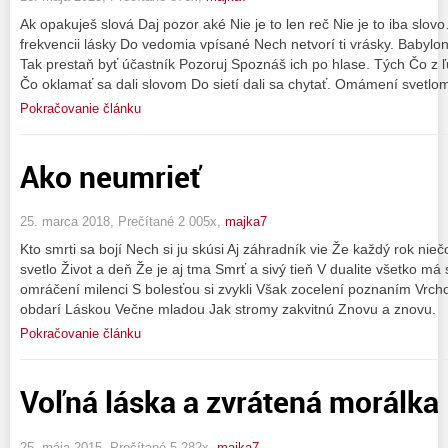
Ak opakuješ slová Daj pozor aké Nie je to len reč Nie je to iba sl
frekvencii lásky Do vedomia vpísané Nech netvorí ti vrásky. Babylon
Tak prestaň byť účastník Pozoruj Spoznáš ich po hlase. Tých Čo z ľu
Čo oklamať sa dali slovom Do sietí dali sa chytať. Omámení svetlo
Pokračovanie článku
Ako neumrieť
25. marca 2018, Prečítané 2 005x,
majka7
Kto smrti sa bojí Nech si ju skúsi Aj záhradník vie Že každý rok nie
svetlo Život a deň Že je aj tma Smrť a sivý tieň V dualite všetko má
omráčení milenci S bolesťou si zvykli Však zocelení poznaním Vrch
obdarí Láskou Večne mladou Jak stromy zakvitnú Znovu a znovu.
Pokračovanie článku
Voľná láska a zvrátená morálka
25. mája 2015, Prečítané 5 282x,
majka7