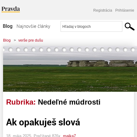
Registrácia
Prihlásenie
Blog
Najnovšie články
Najčítanejšie články
Blog
>
verše pre dušu
Najkomentovanejšie články
Zoznam blogov
Komerčné blogy
Rubrika:
Nedeľné múdrosti
Ak opakuješ slová
18. mája 2025, Prečítané 876x,
majka7