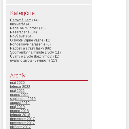
Kategórie
Čarovná Zem
(14)
miniverše
(4)
Nedeľné múdrosti
(15)
Nezaradené
(34)
Nový svet
(34)
O živote vtipne vážne
(11)
Pondelkové harašenie
(6)
Radosti a strasti lásky
(66)
Spomienky na minulé životy
(11)
Úvahy o živote (bez rýmov)
(11)
úvahy o živote (v rýmoch)
(27)
Archív
máj 2025
február 2022
máj 2021
marec 2021
september 2019
august 2019
máj 2019
marec 2018
február 2018
december 2017
november 2017
október 2017