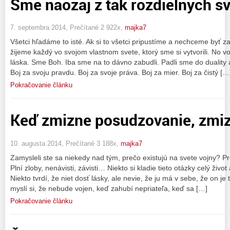
Sme naozaj z tak rozdielnych s
7. septembra 2014, Prečítané 2 922x,
majka7
Všetci hľadáme to isté. Ak si to všetci pripustíme a nechceme byť 
žijeme každý vo svojom vlastnom svete, ktorý sme si vytvorili. No v
láska. Sme Boh. Iba sme na to dávno zabudli. Padli sme do duality a 
Boj za svoju pravdu. Boj za svoje práva. Boj za mier. Boj za čistý […
Pokračovanie článku
Keď zmizne posudzovanie, zmizn
10. augusta 2014, Prečítané 3 188x,
majka7
Zamysleli ste sa niekedy nad tým, prečo existujú na svete vojny? P
Plní zloby, nenávisti, závisti… Niekto si kladie tieto otázky celý ži
Niekto tvrdí, že niet dosť lásky, ale nevie, že ju má v sebe, že on j
myslí si, že nebude vojen, keď zahubí nepriateľa, keď sa […]
Pokračovanie článku