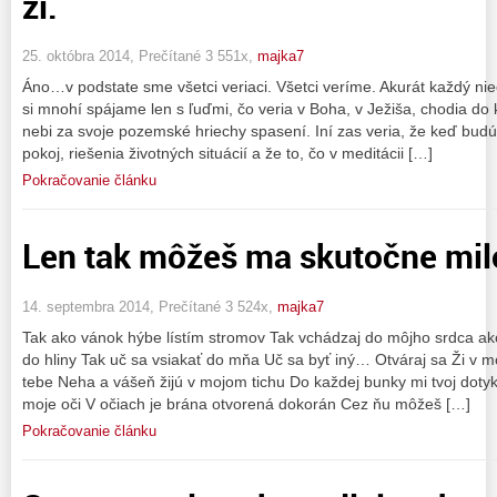
ži.
25. októbra 2014, Prečítané 3 551x,
majka7
Áno…v podstate sme všetci veriaci. Všetci veríme. Akurát každý nie
si mnohí spájame len s ľuďmi, čo veria v Boha, v Ježiša, chodia do 
nebi za svoje pozemské hriechy spasení. Iní zas veria, že keď budú
pokoj, riešenia životných situácií a že to, čo v meditácii […]
Pokračovanie článku
Len tak môžeš ma skutočne milov
14. septembra 2014, Prečítané 3 524x,
majka7
Tak ako vánok hýbe lístím stromov Tak vchádzaj do môjho srdca 
do hliny Tak uč sa vsiakať do mňa Uč sa byť iný… Otváraj sa Ži v 
tebe Neha a vášeň žijú v mojom tichu Do každej bunky mi tvoj dotyk
moje oči V očiach je brána otvorená dokorán Cez ňu môžeš […]
Pokračovanie článku