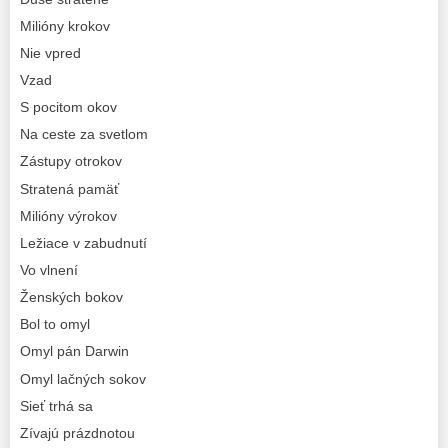
Milióny krokov
Nie vpred
Vzad
S pocitom okov
Na ceste za svetlom
Zástupy otrokov
Stratená pamäť
Milióny výrokov
Ležiace v zabudnutí
Vo vlnení
Ženských bokov
Bol to omyl
Omyl pán Darwin
Omyl lačných sokov
Sieť trhá sa
Zívajú prázdnotou