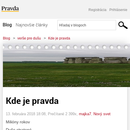
Registrácia
Prihlásenie
Blog
Najnovšie články
Najčítanejšie články
Blog
>
verše pre dušu
>
Kde je pravda
Najkomentovanejšie články
Zoznam blogov
Komerčné blogy
Kde je pravda
13. februára 2018 18:08
, Prečítané 2 399x,
majka7
,
Nový svet
Milióny rokov
Duše stratené