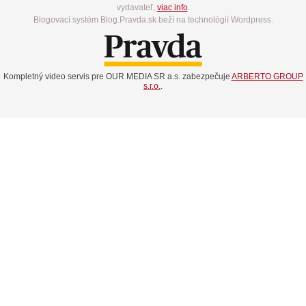
vydavateľ,
viac info
.
Blogovací systém Blog.Pravda.sk beží na technológií Wordpress.
Kompletný video servis pre OUR MEDIA SR a.s. zabezpečuje
ARBERTO GROUP
s.r.o.
.