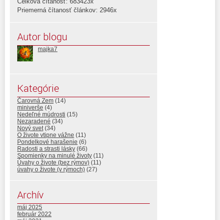
Celková čítanosť: 683423x
Priemerná čítanosť článkov: 2946x
Autor blogu
majka7
Kategórie
Čarovná Zem
(14)
miniverše
(4)
Nedeľné múdrosti
(15)
Nezaradené
(34)
Nový svet
(34)
O živote vtipne vážne
(11)
Pondelkové harašenie
(6)
Radosti a strasti lásky
(66)
Spomienky na minulé životy
(11)
Úvahy o živote (bez rýmov)
(11)
úvahy o živote (v rýmoch)
(27)
Archív
máj 2025
február 2022