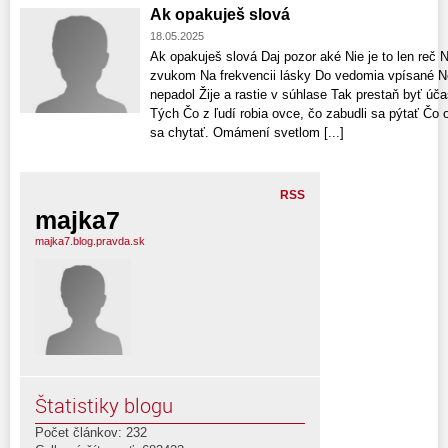
Ak opakuješ slová
18.05.2025
Ak opakuješ slová Daj pozor aké Nie je to len reč N
zvukom Na frekvencii lásky Do vedomia vpísané Ne
nepadol Žije a rastie v súhlase Tak prestaň byť úč
Tých Čo z ľudí robia ovce, čo zabudli sa pýtať Čo o
sa chytať. Omámení svetlom [...]
RSS
majka7
majka7.blog.pravda.sk
Štatistiky blogu
Počet článkov: 232