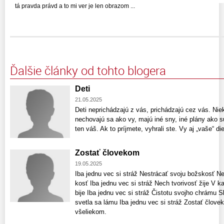
tá pravda právd a to mi ver je len obrazom ...
Ďalšie články od tohto blogera
Deti
21.05.2025
Deti neprichádzajú z vás, prichádzajú cez vás. Nie
nechovajú sa ako vy, majú iné sny, iné plány ako s
ten váš. Ak to príjmete, vyhrali ste. Vy aj „vaše“ di
Zostať človekom
19.05.2025
Iba jednu vec si stráž Nestrácať svoju božskosť N
kosť Iba jednu vec si stráž Nech tvorivosť žije V 
bije Iba jednu vec si stráž Čistotu svojho chrámu 
svetla sa lámu Iba jednu vec si stráž Zostať človek
všeliekom.