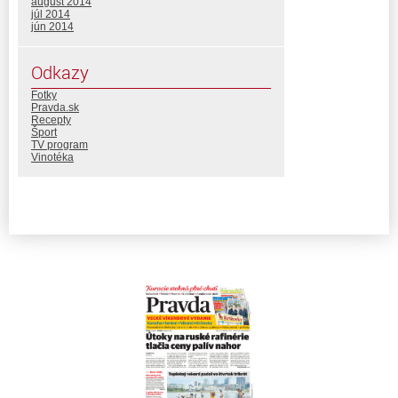
august 2014
júl 2014
jún 2014
Odkazy
Fotky
Pravda.sk
Recepty
Šport
TV program
Vinotéka