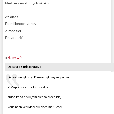
Medzery evolučných skokov
Až dnes
Po miliónoch vekov
Z medzier
Pravda trčí.
«
Nutný vzťah
Debata ( 5 príspevkov )
Darwin nebyt omyl Darwin byt umysel podvod ...
P. Majka píšte, ide to zo srdca. ...
srdca treba ti silu,tam niet sa prečo biť, ...
Veriť nech verí kto vieru chce mať Stačí ...